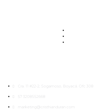
Cons
Cra. 11 #22-2, Sogamoso, Boyacá. Ofc 308
57 3208552668
marketing@cristhianduran.com