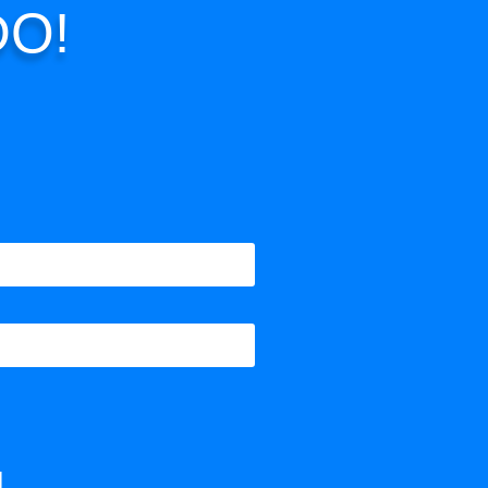
DO!
,