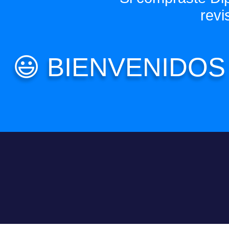
revi
😃 BIENVENIDO